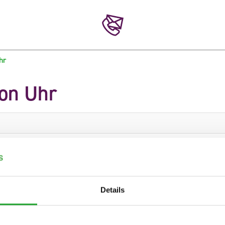
hr
ion Uhr
S1
S2
S3
S4
S5
S
Details