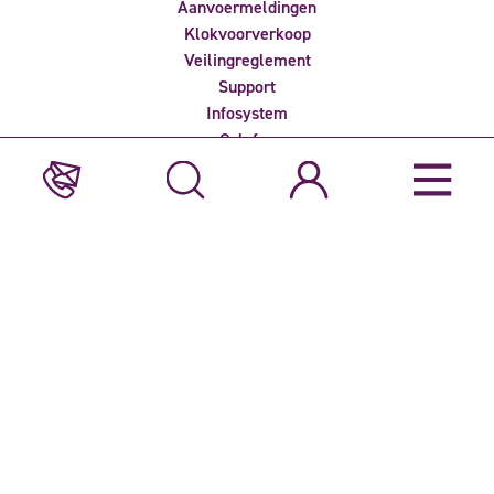
Aanvoermeldingen
Klokvoorverkoop
Veilingreglement
Support
Infosystem
Colofon
Privacyverklaring
Nieuwsbrief ontvangen?
Bent u geïnteresseerd in het laatste nieuws over Veiling Rhein-
Maas? Meld u dan aan voor één voor onze e-nieuwsbrieven.
Deze website is door reCAPTCHA beveiligd en valt onder het
privacybeleid
en de
servicevoorwaarden
van Google.
Adres
Veiling Rhein-Maas