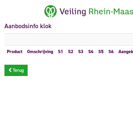
Aanbodsinfo klok
Product
Omschrijving
S1
S2
S3
S4
S5
S6
Aangek
Terug