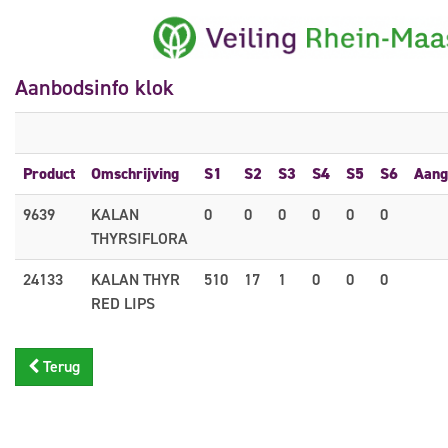
Aanbodsinfo klok
Product
Omschrijving
S1
S2
S3
S4
S5
S6
Aang
9639
KALAN
0
0
0
0
0
0
THYRSIFLORA
24133
KALAN THYR
510
17
1
0
0
0
RED LIPS
Terug