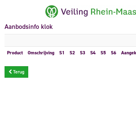
Aanbodsinfo klok
Product
Omschrijving
S1
S2
S3
S4
S5
S6
Aangek
Terug