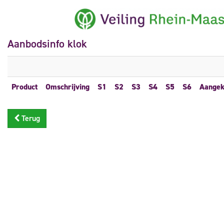
Aanbodsinfo klok
Product
Omschrijving
S1
S2
S3
S4
S5
S6
Aangek
Terug