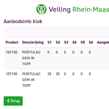
Aanbodsinfo klok
Product
Omschrijving
S1
S2
S3
S4
S5
S6
Aangek
107150
PORTULAC
0
0
0
0
0
0
GEM IN
TOPF
107150
PORTULAC
25
35
0
0
0
0
GEM IN
TOPF
Terug