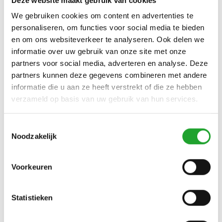
Deze website maakt gebruik van cookies
assortimentsmanagers.
We gebruiken cookies om content en advertenties te
personaliseren, om functies voor social media te bieden
en om ons websiteverkeer te analyseren. Ook delen we
informatie over uw gebruik van onze site met onze
partners voor social media, adverteren en analyse. Deze
partners kunnen deze gegevens combineren met andere
informatie die u aan ze heeft verstrekt of die ze hebben
verzameld op basis van uw gebruik van hun services.
Neem hier direct contact op met Service en
Import Center.
Toestemmingsselectie
Noodzakelijk
Voorkeuren
Service Center diensten en tarieven 2026
Statistieken
( 2 MB )