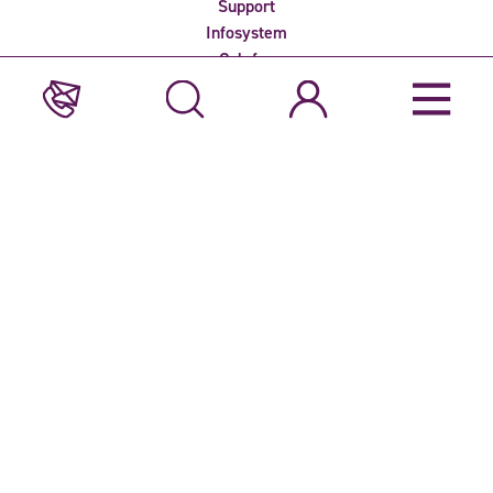
Support
Infosystem
Colofon
Privacyverklaring
Nieuwsbrief ontvangen?
Bent u geïnteresseerd in het laatste nieuws over Veiling Rhein-
Maas? Meld u dan aan voor één voor onze e-nieuwsbrieven.
Deze website is door reCAPTCHA beveiligd en valt onder het
privacybeleid
en de
servicevoorwaarden
van Google.
Adres
Veiling Rhein-Maas
GmbH & Co. KG
Veilingstrasse A1
47638 Straelen-Herongen