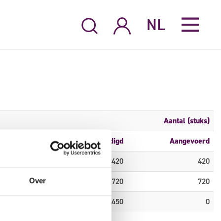
NL
Aantal (stuks)
S6
Aangekondigd
Aangevoerd
0
420
420
0
720
720
Over
0
450
0