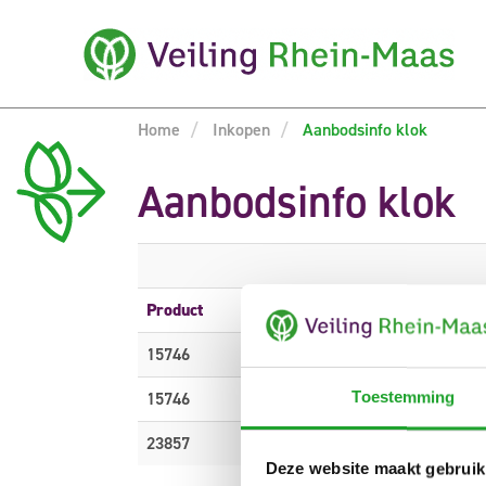
Home
Inkopen
Aanbodsinfo klok
Aanbodsinfo klok
Product
Omschrijving
15746
CARTH T ZANZIBAR
15746
CARTH T ZANZIBAR
Toestemming
23857
CARTH T ORANGE GRENA
Deze website maakt gebruik