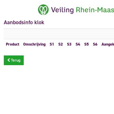
Aanbodsinfo klok
Product
Omschrijving
S1
S2
S3
S4
S5
S6
Aangek
Terug