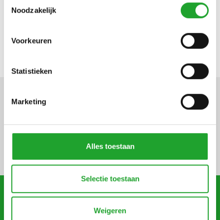
Toestemmingsselectie
Noodzakelijk
Zien we u op de Florall 2026?
Voorkeuren
Statistieken
Marketing
Definitieve hoeveelheden
jaaraanvoermelding
potplanten 2026/2027
Alles toestaan
Selectie toestaan
Meer nieuws
Weigeren