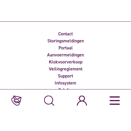
Contact
Storingsmeldingen
Portaal
Aanvoermeldingen
Klokvoorverkoop
Veilingreglement
Support
Infosystem
Colofon
Privacyverklaring
Nieuwsbrief ontvangen?
Bent u geïnteresseerd in het laatste nieuws over Veiling Rhein-
Maas? Meld u dan aan voor één voor onze e-nieuwsbrieven.