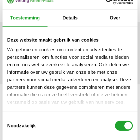
Meer nieuws
Toestemming
Details
Over
Nieuwe informatie over de
Deze website maakt gebruik van cookies
We gebruiken cookies om content en advertenties te
EU-verpakkingsverordening
personaliseren, om functies voor social media te bieden
(PPWR)
en om ons websiteverkeer te analyseren. Ook delen we
informatie over uw gebruik van onze site met onze
partners voor social media, adverteren en analyse. Deze
partners kunnen deze gegevens combineren met andere
informatie die u aan ze heeft verstrekt of die ze hebben
verzameld op basis van uw gebruik van hun services.
Zien we u op de Florall 2026?
Toestemmingsselectie
Noodzakelijk