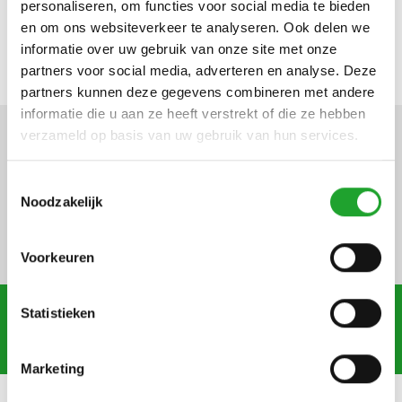
personaliseren, om functies voor social media te bieden
Zien we u op de Florall 2026?
en om ons websiteverkeer te analyseren. Ook delen we
informatie over uw gebruik van onze site met onze
partners voor social media, adverteren en analyse. Deze
partners kunnen deze gegevens combineren met andere
informatie die u aan ze heeft verstrekt of die ze hebben
verzameld op basis van uw gebruik van hun services.
Definitieve hoeveelheden
Toestemmingsselectie
jaaraanvoermelding
Noodzakelijk
potplanten 2026/2027
Voorkeuren
Statistieken
Meer nieuws
Marketing