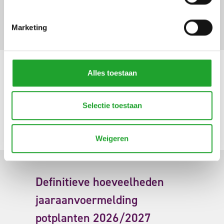
EU-verpakkingsverordening
(PPWR)
Marketing
Alles toestaan
Zien we u op de Florall 2026?
Selectie toestaan
Weigeren
Definitieve hoeveelheden
jaaraanvoermelding
potplanten 2026/2027