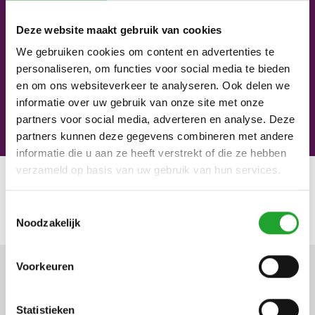
Deze website maakt gebruik van cookies
Christina Simon
We gebruiken cookies om content en advertenties te
Hoofd veiling
personaliseren, om functies voor social media te bieden
en om ons websiteverkeer te analyseren. Ook delen we
+49 2839 59 3239
informatie over uw gebruik van onze site met onze
+49 162 206 0410
partners voor social media, adverteren en analyse. Deze
christina.simon@veilingrheinmaas.de
partners kunnen deze gegevens combineren met andere
informatie die u aan ze heeft verstrekt of die ze hebben
verzameld op basis van uw gebruik van hun services.
Meer nieuws
Toestemmingsselectie
Noodzakelijk
Voorkeuren
Nieuwe informatie over de
Statistieken