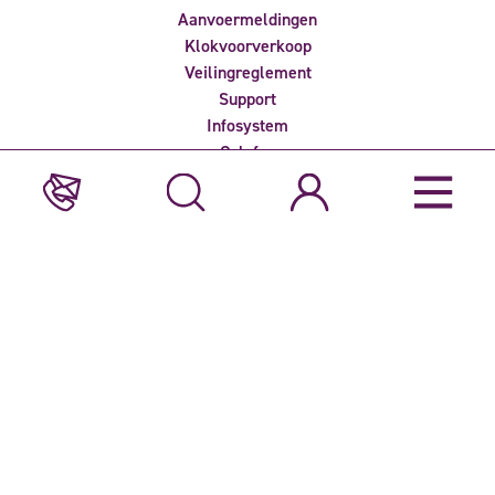
Aanvoermeldingen
Klokvoorverkoop
Veilingreglement
Support
Infosystem
Colofon
Privacyverklaring
Nieuwsbrief ontvangen?
Bent u geïnteresseerd in het laatste nieuws over Veiling Rhein-
Maas? Meld u dan aan voor één voor onze e-nieuwsbrieven.
Deze website is door reCAPTCHA beveiligd en valt onder het
privacybeleid
en de
servicevoorwaarden
van Google.
Adres
Veiling Rhein-Maas