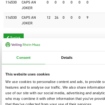
114530
CAPS AN
0
0
0
0
0
0
JOKER
114530
CAPS AN
12
24
0
0
0
9
JOKER
Zurück
Consent
Details
This website uses cookies
We use cookies to personalise content and ads, to provide s
features and to analyse our traffic. We also share informatio
use of our site with our social media, advertising and analyti
who may combine it with other information that you’ve provid
that they’ve collected from your use of their services.