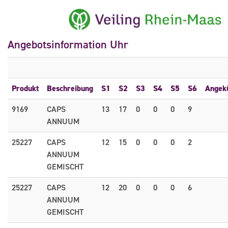
Angebotsinformation Uhr
Produkt
Beschreibung
S1
S2
S3
S4
S5
S6
Angek
9169
CAPS
13
17
0
0
0
9
ANNUUM
25227
CAPS
12
15
0
0
0
2
ANNUUM
GEMISCHT
25227
CAPS
12
20
0
0
0
6
ANNUUM
GEMISCHT