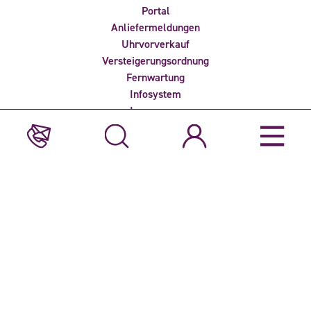
Portal
Anliefermeldungen
Uhrvorverkauf
Versteigerungsordnung
Fernwartung
Infosystem
Impressum
Datenschutz
Newsletter empfangen?
Haben Sie Interesse an den aktuellsten Neuigkeiten von
Veiling Rhein-Maas? Dann melden Sie sich für einen unserer
Newsletter an.
Diese Website ist durch reCAPTCHA geschützt und unterliegt der
Datenschutzerklärung
und den
Nutzungsbedingungen
von Google.