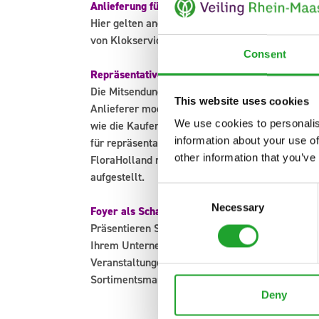
Anlieferung für Klokservice
Hier gelten angepasste Anlieferungsvorschrifte
von Klokservice-Transaktionen.
Consent
Repräsentative Produktfotos
Die Mitsendung eines qualitativ hochwertigen Pr
This website uses cookies
Anlieferer moderne Software-Anbieter, um Ihre P
We use cookies to personalis
wie die Kaufentscheidung von Kunden der Verste
information about your use of
für repräsentative Produktfotos. Sie können ebe
other information that you’ve
FloraHolland nutzen. Wir haben eine ausführlic
aufgestellt.
Consent
Necessary
Selection
Foyer als Schaufenster
Präsentieren Sie Ihre Produkte in unserem Foy
Ihrem Unternehmen! Darüber hinaus haben Sie a
Veranstaltungen, z. B. „Rhein-Maas Next", zu p
Sortimentsmanagements beraten Sie gerne!
Deny