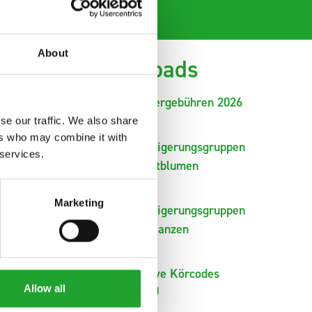
About
Downloads
Anliefergebühren 2026
( 2 MB )
se our traffic. We also share
ers who may combine it with
Versteigerungsgruppen
 services.
Schnittblumen
( 2 MB )
Marketing
Versteigerungsgruppen
Topfpflanzen
( 2 MB )
Positive Körcodes
Allow all
( 86 KB )