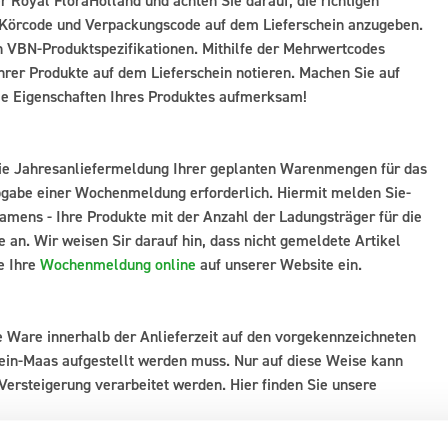
r Royal FloraHolland und achten Sie darauf, die richtigen
 Körcode und Verpackungscode auf dem Lieferschein anzugeben.
en VBN-Produktspezifikationen. Mithilfe der Mehrwertcodes
hrer Produkte auf dem Lieferschein notieren. Machen Sie auf
ie Eigenschaften Ihres Produktes aufmerksam!
 die Jahresanliefermeldung Ihrer geplanten Warenmengen für das
Abgabe einer Wochenmeldung erforderlich. Hiermit melden Sie-
mens - Ihre Produkte mit der Anzahl der Ladungsträger für die
an. Wir weisen Sir darauf hin, dass nicht gemeldete Artikel
e Ihre
Wochenmeldung online
auf unserer Website ein.
te Ware innerhalb der Anlieferzeit auf den vorgekennzeichneten
hein-Maas aufgestellt werden muss. Nur auf diese Weise kann
Versteigerung verarbeitet werden. Hier finden Sie unsere