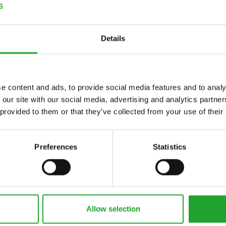
n. Beachten Sie darüber hinaus die Arbeitsweise der Verrechnung
Details
oduktfotos fördert den Verkauf Ihrer Produkte. Nutzen Sie als
roduktfotos ganz einfach hochzuladen. Weitere hilfreiche Tipps,
e content and ads, to provide social media features and to analy
igerung positiv beeinflusst werden kann, finden Sie im Handbuch
 our site with our social media, advertising and analytics partn
nfalls die Bilddatenbank unserer Mutterorganisation Royal
 provided to them or that they’ve collected from your use of their
he Beschreibung zur Nutzung der Bilddatenbank für Sie
Preferences
Statistics
er und überzeugen Sie die Kunden unseres Marktplatzes von
uch die Möglichkeit, Ihre Produkte im Rahmen von
romoten. Unsere Mitarbeiterinnen und Mitarbeiter des
Allow selection