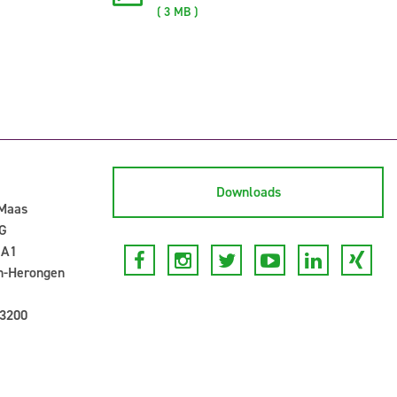
( 3 MB )
Downloads
-Maas
G
 A1
n-Herongen
 3200