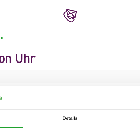
hr
ion Uhr
S1
S2
S3
S4
S
511
20
0
0
0
Details