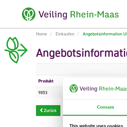
Home
Einkaufen
Angebotsinformation U
Angebotsinformat
Produkt
Beschreibung
9853
OXALIS TR TRIANGULAR
Consent
Zurück
This website uses cookies