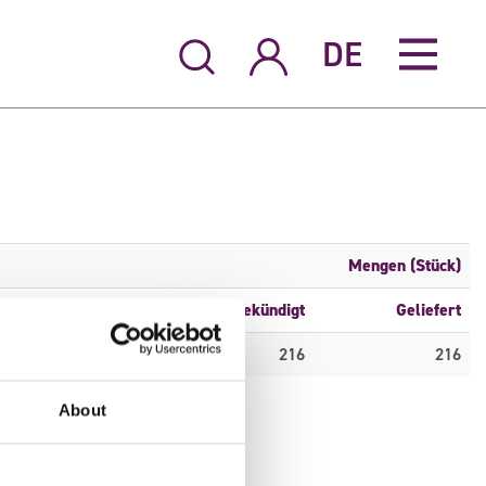
DE
Mengen (Stück)
5
S6
Angekündigt
Geliefert
0
216
216
About