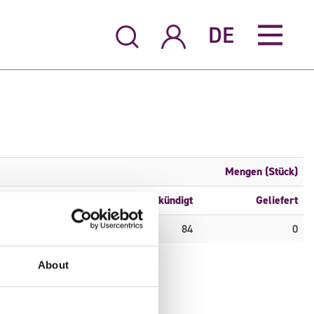
DE
Mengen (Stück)
S6
Angekündigt
Geliefert
0
84
0
About