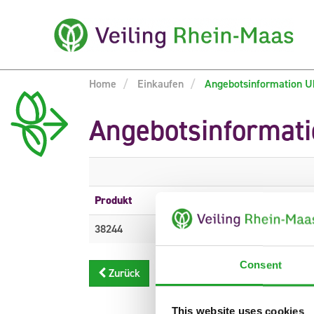
Home
Einkaufen
Angebotsinformation U
Angebotsinformat
Produkt
Beschreibung
38244
THUJA OC SMARAGD
Consent
Zurück
This website uses cookies