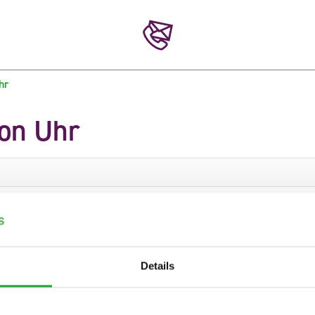
hr
ion Uhr
S1
S2
S3
S4
S5
27
135
0
0
19
Details