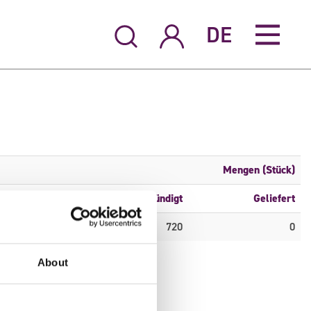
DE
Mengen (Stück)
S6
Angekündigt
Geliefert
0
720
0
About