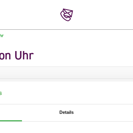
hr
ion Uhr
S1
S2
S3
S4
S5
9
11
0
3
0
Details