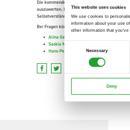
Die kommende Testphase nutzen wir, um die Au
This website uses cookies
auszuwerten. Daraus ergibt sich dann, ob wir di
Selbstverständlich informieren wir alle Beteiligt
We use cookies to personalis
information about your use of
Bei Fragen können Sie sich gerne jederzeit an 
other information that you’ve
Alina Genent
Saskia Meyer
Consent
Hans-Peter Riskes
Necessary
Selection
Deny