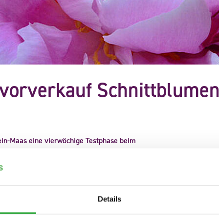
vorverkauf Schnittblume
hein-Maas eine vierwöchige Testphase beim
ne Anpassung bei der zu reservierenden Menge einführen:
 aktuell maximal 50 auf dann maximal 60 Prozent erhöht.
undenumfrage: Hier zeigte sich, dass den Befragten die
blumen im Uhrvorverkauf besonders wichtig ist. Diese
Details
 Kunden, sondern auch von vielen Anlieferern.