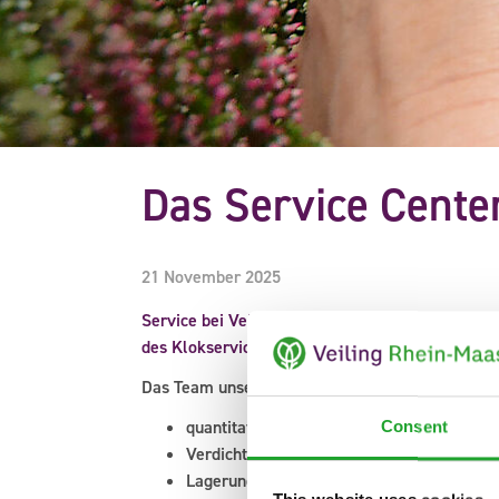
Das Service Center
21 November 2025
Service bei Veiling Rhein-Maas ist das Rundum-
des Klokservice: Denn nach dem Einkauf muss al
Das Team unseres Service Center übernimmt dab
quantitative Kontrolle
Consent
Verdichtung
Lagerung (gekühlt/ungekühlt)