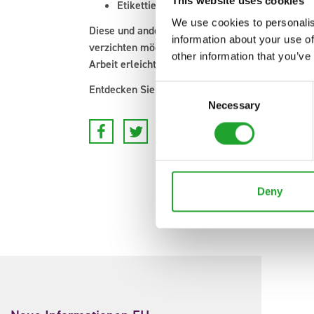
This website uses cookies
Etikettierung
We use cookies to personalis
Diese und andere Leistungen kommen bei den Kun
information about your use of
verzichten möchten. Im
Video
erklären zwei von 
other information that you’ve
Arbeit erleichtert.
Entdecken Sie jetzt die Vorzüge des Service Cent
Consent
Necessary
Selection
Deny