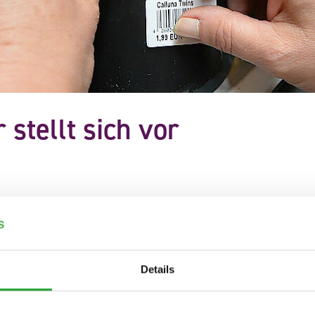
 stellt sich vor
Sorglos-Paket für die Kunden der Versteigerungsuhr und
les reibungslos laufen.
ei Aufgaben wie zum Beispiel ...
Details