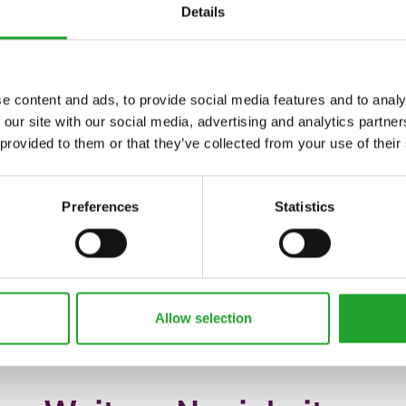
interessant bleibt. Das Unternehmen bietet die
Details
szuprobieren und den Platz zu finden, der am besten zu
n und Kollegen herzlich aufgenommen. Ich kann jederzeit
e content and ads, to provide social media features and to analy
len, was mir den Einstieg sehr erleichtert hat. Dadurch
 our site with our social media, advertising and analytics partn
des Teams wahrgenommen. Ich freue mich, ein Teil dieses
 provided to them or that they’ve collected from your use of their
nden kennt, der eine kennt, die eine kennt ... Gerade
­mitarbeiter (w/m/d) und einen Junior Sales Agent
Preferences
Statistics
>
Allow selection