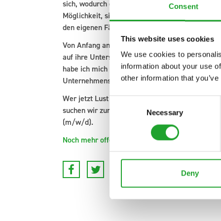
sich, wodurch die Arbeit abwechslungsreich und 
Consent
Möglichkeit, sich in verschiedenen Bereichen au
den eigenen Fähigkeiten und Interessen passt.
This website uses cookies
Von Anfang an wurde ich von meinen Kolleginne
We use cookies to personalis
auf ihre Unterstützung und Hilfsbereitschaft zäh
information about your use of
habe ich mich schnell wohlgefühlt und als Teil 
other information that you’ve
Unternehmens zu sein.“
Wer jetzt Lust hat, bei uns anzufangen oder jema
Consent
suchen wir zum Beispiel Versteigerer/Vertriebs
Necessary
Selection
(m/w/d).
Noch mehr offene Stellen – gerne weitersagen! 
Deny