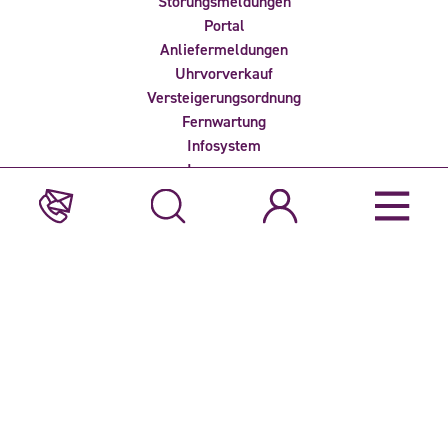
Störungsmeldungen
Portal
Anliefermeldungen
Uhrvorverkauf
Versteigerungsordnung
Fernwartung
Infosystem
Impressum
Datenschutz
Newsletter empfangen?
Haben Sie Interesse an den aktuellsten Neuigkeiten von
Veiling Rhein-Maas? Dann melden Sie sich für einen unserer
Newsletter an.
Diese Website ist durch reCAPTCHA geschützt und unterliegt der
Datenschutzerklärung
und den
Nutzungsbedingungen
von Google.