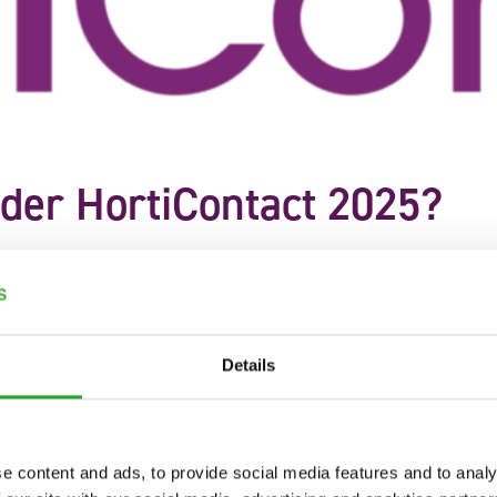
 der HortiContact 2025?
eutschlands einzige Blumen- und Pflanzenversteigerung
 der größten niederländischen Fachmesse für den
Details
eitsgrad der Versteigerung und nutzen die Gelegenheit,
 Gespräch zu kommen. Besuchen Sie unseren
Stand J26
–
el Tax und André van den Bosch freuen sich auf Sie!
e content and ads, to provide social media features and to analy
r Messe teil und zeigen u. a. Innovationen aus der