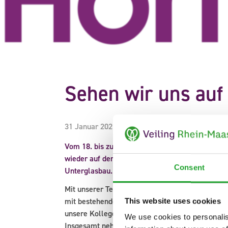
Sehen wir uns auf
31 Januar 2025
Vom 18. bis zum 20. Februar präsentieren wir D
wieder auf der HortiContact in Gorinchem (NL),
Consent
Unterglasbau.
Mit unserer Teilnahme erhöhen wir den Bekannth
mit bestehenden und potentiellen Partnern ins
This website uses cookies
unsere Kollegen Anita Peters, Nico Pubben, Mich
We use cookies to personalis
Insgesamt nehmen mehr als 300 Aussteller an de